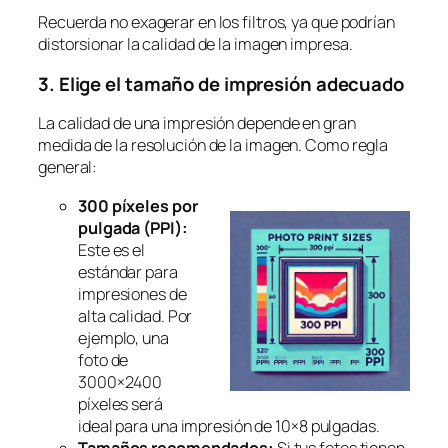
Recuerda no exagerar en los filtros, ya que podrían
distorsionar la calidad de la imagen impresa.
3. Elige el tamaño de impresión adecuado
La calidad de una impresión depende en gran
medida de la resolución de la imagen. Como regla
general:
300 píxeles por
pulgada (PPI):
Este es el
estándar para
impresiones de
alta calidad. Por
ejemplo, una
foto de
3000×2400
píxeles será
ideal para una impresión de 10×8 pulgadas.
Tamaños recomendados:
Si tus fotos tienen