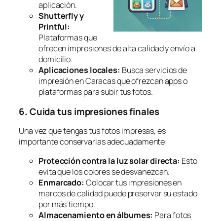
aplicación.
Shutterfly y
Printful:
Plataformas que
ofrecen impresiones de alta calidad y envío a
domicilio.
Aplicaciones locales:
Busca servicios de
impresión en Caracas que ofrezcan apps o
plataformas para subir tus fotos.
6. Cuida tus impresiones finales
Una vez que tengas tus fotos impresas, es
importante conservarlas adecuadamente:
Protección contra la luz solar directa:
Esto
evita que los colores se desvanezcan.
Enmarcado:
Colocar tus impresiones en
marcos de calidad puede preservar su estado
por más tiempo.
Almacenamiento en álbumes:
Para fotos