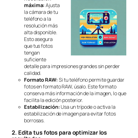
máxima:
Ajusta
la cámara de tu
teléfono a la
resolución más
alta disponible.
Esto asegura
que tus fotos
tengan
suficiente
detalle para impresiones grandes sin perder
calidad.
Formato RAW:
Si tu teléfono permite guardar
fotos en formato RAW, úsalo. Este formato
conserva más información de la imagen, lo que
facilita la edición posterior.
Estabilización:
Usa un trípode o activa la
estabilización de imagen para evitar fotos
borrosas.
2. Edita tus fotos para optimizar los