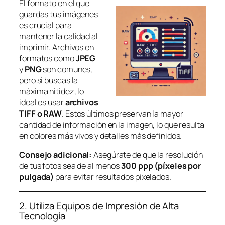
El formato en el que
guardas tus imágenes
es crucial para
mantener la calidad al
imprimir. Archivos en
formatos como
JPEG
y
PNG
son comunes,
pero si buscas la
máxima nitidez, lo
ideal es usar
archivos
TIFF o RAW
. Estos últimos preservan la mayor
cantidad de información en la imagen, lo que resulta
en colores más vivos y detalles más definidos.
Consejo adicional:
Asegúrate de que la resolución
de tus fotos sea de al menos
300 ppp (píxeles por
pulgada)
para evitar resultados pixelados.
2. Utiliza Equipos de Impresión de Alta
Tecnología