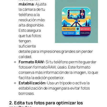
máxima:
Ajusta
la cámara de tu
teléfono a la
resolución más
alta disponible.
Esto asegura
que tus fotos
tengan
suficiente
detalle para impresiones grandes sin perder
calidad.
Formato RAW:
Si tu teléfono permite guardar
fotos en formato RAW, úsalo. Este formato
conserva más información de la imagen, lo que
facilita la edición posterior.
Estabilización:
Usa un trípode o activa la
estabilización de imagen para evitar fotos
borrosas.
2. Edita tus fotos para optimizar los