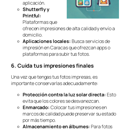
aplicación.
Shutterfly y
Printful:
Plataformas que
ofrecen impresiones de alta calidad y envío a
domicilio.
Aplicaciones locales:
Busca servicios de
impresión en Caracas que ofrezcan apps o
plataformas para subir tus fotos.
6. Cuida tus impresiones finales
Una vez que tengas tus fotos impresas, es
importante conservarlas adecuadamente:
Protección contra la luz solar directa:
Esto
evita que los colores se desvanezcan.
Enmarcado:
Colocar tus impresiones en
marcos de calidad puede preservar su estado
por más tiempo.
Almacenamiento en álbumes:
Para fotos