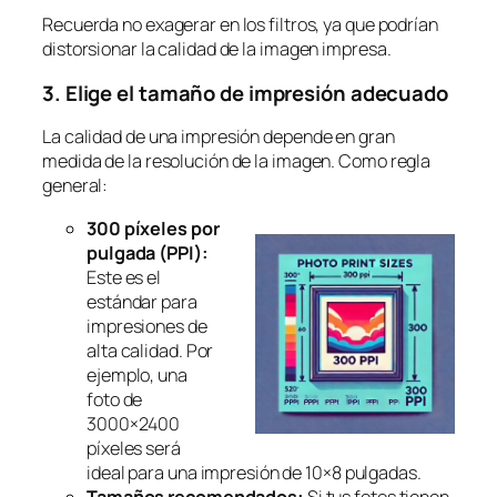
Recuerda no exagerar en los filtros, ya que podrían
distorsionar la calidad de la imagen impresa.
3. Elige el tamaño de impresión adecuado
La calidad de una impresión depende en gran
medida de la resolución de la imagen. Como regla
general:
300 píxeles por
pulgada (PPI):
Este es el
estándar para
impresiones de
alta calidad. Por
ejemplo, una
foto de
3000×2400
píxeles será
ideal para una impresión de 10×8 pulgadas.
Tamaños recomendados:
Si tus fotos tienen