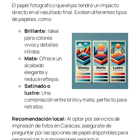
El papel fotográfico que elijas tendrá un impacto
directo en el resultado final. Existen diferentes tipos
de papeles, como:
Brillante:
Ideal
para colores
vivos y detalles
nítidos.
Mate:
Ofrece un
acabado
elegante y
reduce reflejos.
Satinado o
lustre:
Una
combinación entre brillo y mate, perfecto para
retratos.
Recomendación local:
Al optar por servicios de
impresión de fotos en Caracas, asegúrate de
preguntar por las opciones de papel disponibles para
personalizar tus impresiones según tus