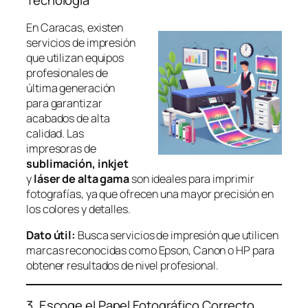
Tecnología
En Caracas, existen
servicios de impresión
que utilizan equipos
profesionales de
última generación
para garantizar
acabados de alta
calidad. Las
impresoras de
sublimación,
inkjet
y
láser de alta gama
son ideales para imprimir
fotografías, ya que ofrecen una mayor precisión en
los colores y detalles.
Dato útil:
Busca servicios de impresión que utilicen
marcas reconocidas como Epson, Canon o HP para
obtener resultados de nivel profesional.
3. Escoge el Papel Fotográfico Correcto