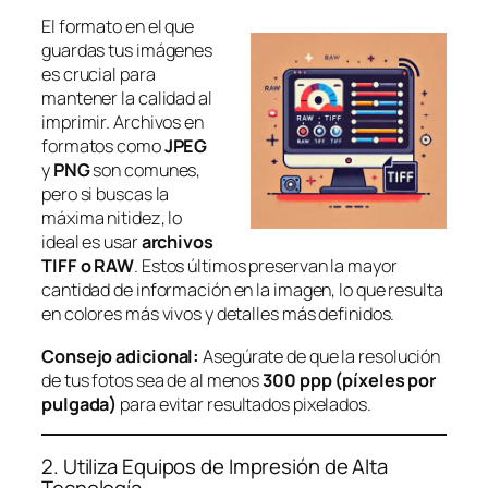
El formato en el que
guardas tus imágenes
es crucial para
mantener la calidad al
imprimir. Archivos en
formatos como
JPEG
y
PNG
son comunes,
pero si buscas la
máxima nitidez, lo
ideal es usar
archivos
TIFF o RAW
. Estos últimos preservan la mayor
cantidad de información en la imagen, lo que resulta
en colores más vivos y detalles más definidos.
Consejo adicional:
Asegúrate de que la resolución
de tus fotos sea de al menos
300 ppp (píxeles por
pulgada)
para evitar resultados pixelados.
2. Utiliza Equipos de Impresión de Alta